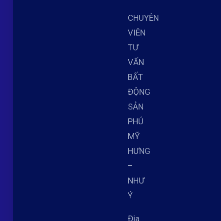
CHUYÊN
VIÊN
TƯ
VẤN
BẤT
ĐỘNG
SẢN
PHÚ
MỸ
HƯNG
–
NHƯ
Ý
Địa