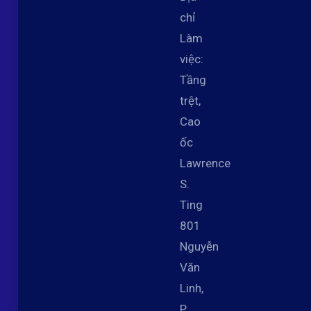
chỉ
Làm
việc:
Tầng
trệt,
Cao
ốc
Lawrence
S.
Ting
801
Nguyễn
Văn
Linh,
P.