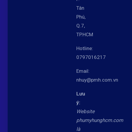
Tân
Phú,
Q.7,
TP.HCM
Hotline:
0797016217
Email:
nhuy@pmh.com.vn
Lưu
ý:
Website
phumyhunghcm.com
là