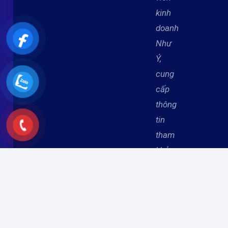
kinh
doanh
Như
Ý,
cung
cấp
thông
tin
tham
khảo
cho
khách
hàng.
Đây
không