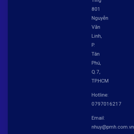
Ting
801
Nguyễn
Văn
Linh,
P.
Tân
Phú,
Q.7,
TP.HCM
Hotline:
0797016217
Email:
nhuy@pmh.com.vn