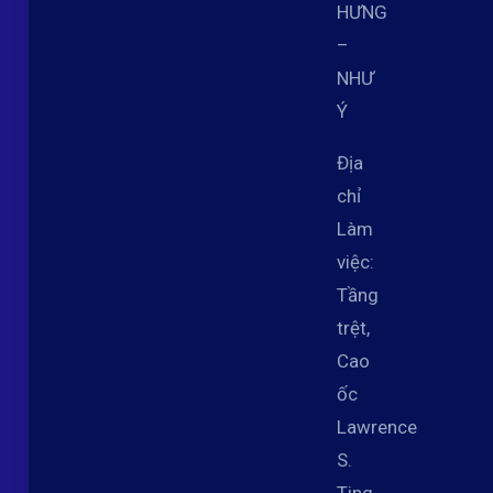
HƯNG
–
NHƯ
Ý
Địa
chỉ
Làm
việc:
Tầng
trệt,
Cao
ốc
Lawrence
S.