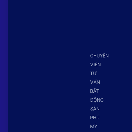
CHUYÊN
VIÊN
TƯ
VẤN
BẤT
ĐỘNG
SẢN
PHÚ
MỸ