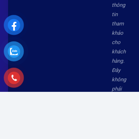
thông
tin
tham
khảo
cho
khách
hàng.
Đây
không
phải
là
trang
web
chính
thức