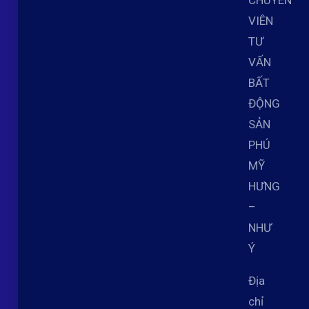
CHUYÊN
VIÊN
TƯ
VẤN
BẤT
ĐỘNG
SẢN
PHÚ
MỸ
HƯNG
–
NHƯ
Ý
Địa
chỉ