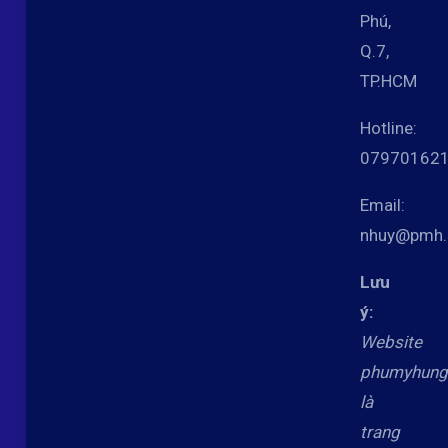
Phú,
Q.7,
TP.HCM
Hotline:
07970162
Email:
nhuy@pmh.
Lưu
ý:
Website
phumyhun
là
trang