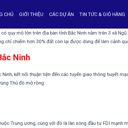
G CHỦ
GIỚI THIỆU
CÁC DỰ ÁN
TIN TỨC & GIỎ HÀNG
n có quy mô lớn trên địa bàn tỉnh Bắc Ninh nằm trên 3 xã Ng
ựng chỉ chiếm hơn 30% đất còn lại được dùng để làm cảnh qua
 Bắc Ninh
c Ninh, kết nối thuận tiện đến các tuyến giao thông huyết m
g vùng Thủ đô mở rộng.
thuộc Trung ương, cùng với đó là làn sóng đầu tư FDI mạnh